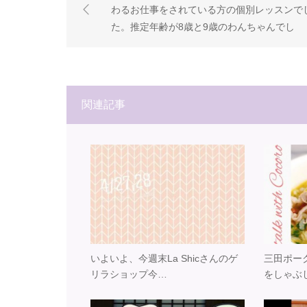
わるお仕事を されている方の 個別レッスンで
た。 推定年齢が8歳と9歳の わんちゃんでし
た。 歯石がビッシリで 口臭もあります。 実践
ッスンでは わんちゃんの扱いにも 慣れておら
るパパさんは 手際よくケアされています。 口
やヌメリが消えて その場で違いを実感されま
関連記事
た。 talk with Cocoroで取り扱っている 須崎動
物病院の 【口内ケアセット】は 植物由来の成
で カラダに優しく かつ しっかりと口内のケア
出来る 優れモノ！ プロフィールより ホームペ
ジにて 通販もしております #口内ケア #個別レ
ッスンやってます #須崎動物病院 #口内ケアセ
ット #わんこのヒーリングスペース
talkwithcocoro (Instagram)
いよいよ、今週末 La Shicさんのゲ
三田ポーク
リラショップ 今…
を しゃぶ