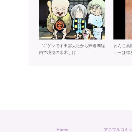
ゴギゲンです 出雲大社から 宍道湖経
わんこ薬
由で 境港の水木しげ…
ューは 鱈
Home
アニマルコミ