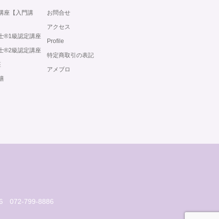
講座【入門講
お問合せ
アクセス
®️1級認定講座
Profile
®️2級認定講座
特定商取引の表記
座
アメブロ
膳
6
072-799-8886