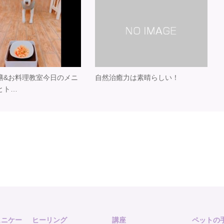
膳&お料理教室 今日のメニ
自然治癒力は素晴らしい！
とト…
ュニケー
ヒーリング
講座
ペットの