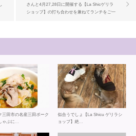
し
さんと 4月27,28日に開催する 【La Shicゲリラ
ショップ】の 打ち合わせを兼ねて ランチをご一
レ
緒していただきました カラフルな野菜たちに テ
れ
ンションが上がります 【La Shicゲリラショッ
臭
プ】も カラフルで可愛いアイテムが 勢ぞろいし
し
ますよ
今回の目玉は 【La Shic happy
bag】 サイズ別福袋です どうぞ、お楽しみ
分
に
#LaShicゲリラショップ #気になるカフェ
が
cocoro #4月27日 #4月28日 #みんな来てね #新名
ー
神 #川西icすぐ (Instagram)
 三田市の名産 三田ポーク
似合うでしょ 【La Shicu ゲリラシ
しゃぶに …
ョップ】 絶…