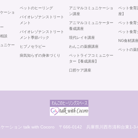
ペットのヒーリング
アニマルコミュニケーショ
ペット食育
ケーショ
ン講座
座】
バイオレゾナンストリート
メント
アニマルコミュニケーター
ペット食育士
ー
養成講座
バイオレゾナンストリート
ペット食育士
相談
メント季節パック
現代レイキ講座
NG食材講
ュニケー
ヒプノセラピー
わんこの薬膳講座
ペットの薬
病気知らずの身体づくり
ペットライフコミュニケー
ター【養成講座】
口腔ケア講座
ョン talk with Cocoro
〒666-0142 兵庫県川西市清和台東1-3-