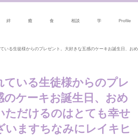
絆
癒
食
相談
学
Profile
ている 生徒様からのプレゼント。 大好きな五感のケーキ お誕生日、おめ
ルコミュニケーションも 五感と 第六感を使います #五感 #バースディケー
れている 生徒様からのプレ
ペースtalkwithcocoro (Instagram)
感のケーキ お誕生日、おめ
いただけるのは とても幸せ
ざいます ちなみに レイキヒ