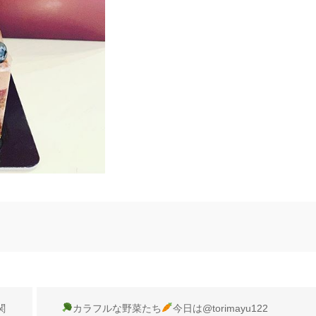
関
カラフルな野菜たち
今日は @torimayu122