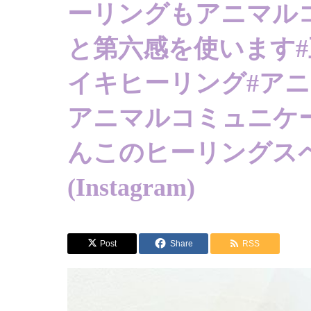
ーリングも アニマル
と 第六感を使います #
イキヒーリング #ア
アニマルコミュニケーション
んこのヒーリングスペースt
(Instagram)
Post
Share
RSS