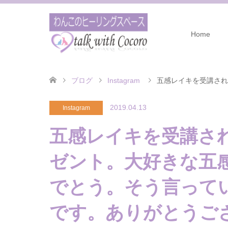
Home
ブログ
Instagram
五感 レイキを受講され
2019.04.13
Instagram
りがとうございます ちなみに レイキヒーリングも アニマ
五感 レイキを受講さ
ニマルコミュニケーションtalkwithcocoro #わんこのヒーリングス
ゼント。 大好きな五
でとう。 そう言って
です。 ありがとうご