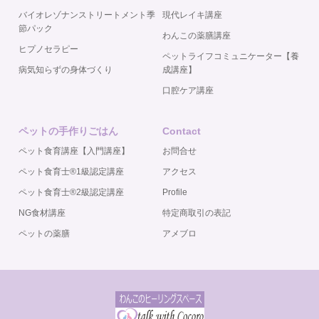
バイオレゾナンストリートメント季
現代レイキ講座
節パック
わんこの薬膳講座
ヒプノセラピー
ペットライフコミュニケーター【養
病気知らずの身体づくり
成講座】
口腔ケア講座
ペットの手作りごはん
Contact
ペット食育講座【入門講座】
お問合せ
ペット食育士®️1級認定講座
アクセス
ペット食育士®️2級認定講座
Profile
NG食材講座
特定商取引の表記
ペットの薬膳
アメブロ