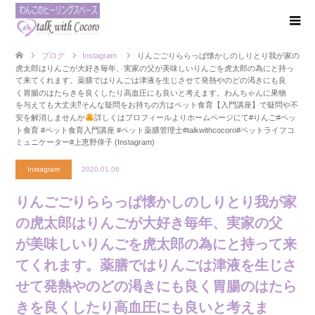
ブログ
Instagram
りんごごりららっぱ 懐かしのしりとり 我が家の
虎太郎は りんごが大好き 毎年、実家の父が 美味しいりんごを 虎太郎の為にと 持っ
て来てくれます。 薬膳では りんごは津液を生じさせて 発熱やのどの渇きにも良
く 胃腸のはたらきを良くしたり 高血圧にも良いと考えます。 わんちゃんに果物
を 与えても大丈夫⁇ そんな疑問をお持ちの方は ペット食育【入門講座】で 疑問や不
安を解消しませんか
詳しくはプロフィールより ホームページにて #りんご #ペッ
ト食育 #ペット食育入門講座 #ペット薬膳管理士 #talkwithcocoro #ペットライフコ
ミュニケーター #上恵野倖子 (Instagram)
Instagram
2020.01.06
りんごごりららっぱ 懐かしのしりとり 我が家
の虎太郎は りんごが大好き 毎年、実家の父
が 美味しいりんごを 虎太郎の為にと 持って来
てくれます。 薬膳では りんごは津液を生じさ
せて 発熱やのどの渇きにも良く 胃腸のはたら
きを良くしたり 高血圧にも良いと考えま