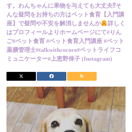
す。 わんちゃんに果物を 与えても大丈夫⁇ そ
んな疑問をお持ちの方は ペット食育【入門講
座】で 疑問や不安を解消しませんか
詳しく
はプロフィールより ホームページにて #りん
ご #ペット食育 #ペット食育入門講座 #ペット
薬膳管理士 #talkwithcocoro #ペットライフコ
ミュニケーター #上恵野倖子 (Instagram)