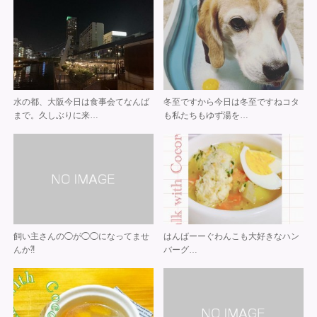
水の都、大阪 今日は食事会て なんば
冬至ですから 今日は冬至ですね コタ
まで。 久しぶりに来…
も私たちも ゆず湯を…
飼い主さんの◯が◯◯になってませ
はんばーーぐ️ わんこも大好きな ハン
んか⁈
バーグ…