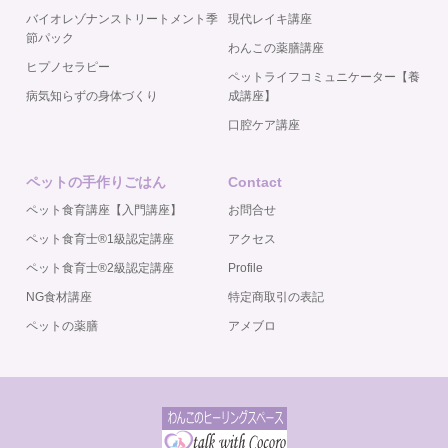
バイオレゾナンストリートメント季
現代レイキ講座
節パック
わんこの薬膳講座
ヒプノセラピー
ペットライフコミュニケーター【養
病気知らずの身体づくり
成講座】
口腔ケア講座
ペットの手作りごはん
Contact
ペット食育講座【入門講座】
お問合せ
ペット食育士®️1級認定講座
アクセス
ペット食育士®️2級認定講座
Profile
NG食材講座
特定商取引の表記
ペットの薬膳
アメブロ