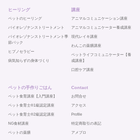
ヒーリング
講座
ペットのヒーリング
アニマルコミュニケーション講座
バイオレゾナンストリートメント
アニマルコミュニケーター養成講座
バイオレゾナンストリートメント季
現代レイキ講座
節パック
わんこの薬膳講座
ヒプノセラピー
ペットライフコミュニケーター【養
病気知らずの身体づくり
成講座】
口腔ケア講座
ペットの手作りごはん
Contact
ペット食育講座【入門講座】
お問合せ
ペット食育士®️1級認定講座
アクセス
ペット食育士®️2級認定講座
Profile
NG食材講座
特定商取引の表記
ペットの薬膳
アメブロ