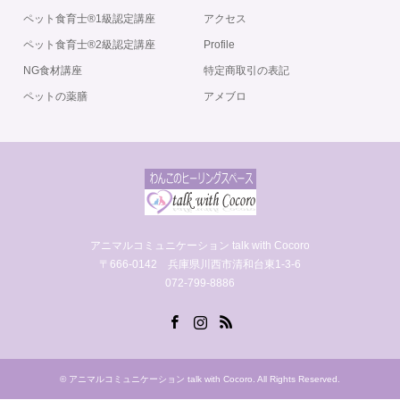
ペット食育士®️1級認定講座
アクセス
ペット食育士®️2級認定講座
Profile
NG食材講座
特定商取引の表記
ペットの薬膳
アメブロ
アニマルコミュニケーション talk with Cocoro
〒666-0142 兵庫県川西市清和台東1-3-6
072-799-8886
Facebook
Instagram
RSS
©
アニマルコミュニケーション talk with Cocoro
. All Rights Reserved.