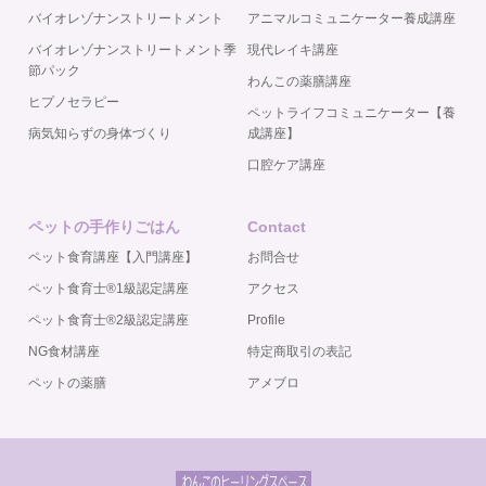
バイオレゾナンストリートメント
アニマルコミュニケーター養成講座
バイオレゾナンストリートメント季
現代レイキ講座
節パック
わんこの薬膳講座
ヒプノセラピー
ペットライフコミュニケーター【養
病気知らずの身体づくり
成講座】
口腔ケア講座
ペットの手作りごはん
Contact
ペット食育講座【入門講座】
お問合せ
ペット食育士®️1級認定講座
アクセス
ペット食育士®️2級認定講座
Profile
NG食材講座
特定商取引の表記
ペットの薬膳
アメブロ