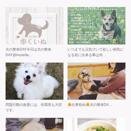
犬の整体DAY 今日は 犬の整体
いつまでも元気でいて欲しい 病気に
DAY @inuseita…
なる前に出来る事は何…
問題行動の改善には、住環境も大切
仕事初め
犬の整体DA…
です。