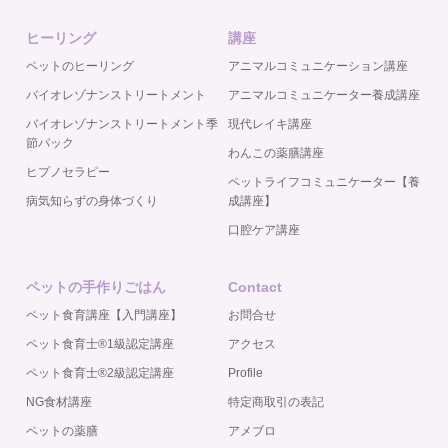
ヒーリング
講座
ペットのヒーリング
アニマルコミュニケーション講座
バイオレゾナンストリートメント
アニマルコミュニケーター養成講座
バイオレゾナンストリートメント季
現代レイキ講座
節パック
わんこの薬膳講座
ヒプノセラピー
ペットライフコミュニケーター【養
病気知らずの身体づくり
成講座】
口腔ケア講座
ペットの手作りごはん
Contact
ペット食育講座【入門講座】
お問合せ
ペット食育士®️1級認定講座
アクセス
ペット食育士®️2級認定講座
Profile
NG食材講座
特定商取引の表記
ペットの薬膳
アメブロ