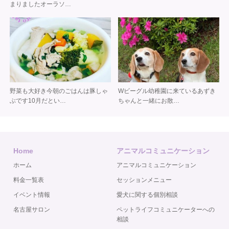
まりました オーラソ…
野菜も大好き 今朝のごはんは 豚しゃ
Wビーグル 幼稚園に来ている あずき
ぶです 10月だとい…
ちゃんと 一緒にお散…
Home
アニマルコミュニケーション
ホーム
アニマルコミュニケーション
料金一覧表
セッションメニュー
イベント情報
愛犬に関する個別相談
名古屋サロン
ペットライフコミュニケーターへの
相談