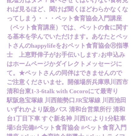
れば見るほど、 聞けば聞くほど わらかなくな
ってしまう・・・ ペット食育協会入門講座
（ペット食育講座）では、ペットの食に関す
る基本を学んでいただけます。 あなたとペッ
トさんのhappylifeを おペット食育協会Ⓡ指導
士 上恵野倖子が お手伝いします♪ お申込み
はホームページか ダイレクトメッセージに
て。 ★ペットさんの同伴はできませんので
ご注意くださいませ。 開催場所 兵庫県川西市
清和台東1-3-6 talk with Cocoroにて 最寄り
駅 阪急宝塚線 川西能勢口 JR宝塚線 川西池田
いずれかより 阪急バス 清和台営業所行 清和
台1丁目下車 すぐ 新名神 川西ICより1分 駐車
場5台完備 #ペット食育協会 #ペット食育入門