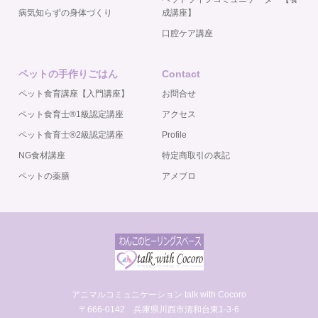
病気知らずの身体づくり
成講座】
口腔ケア講座
ペットの手作りごはん
Contact
ペット食育講座【入門講座】
お問合せ
ペット食育士®️1級認定講座
アクセス
ペット食育士®️2級認定講座
Profile
NG食材講座
特定商取引の表記
ペットの薬膳
アメブロ
アニマルコミュニケーション talk with Cocoro
〒666-0142 兵庫県川西市清和台東1-3-6