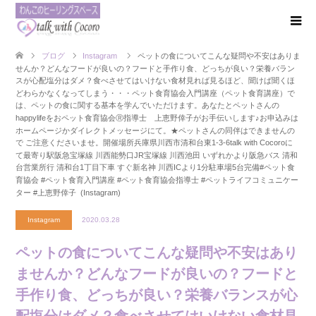
ブログ
Instagram
ペットの食について こんな疑問や不安はありま
せんか？ ︎どんなフードが良いの？ ︎フードと手作り食、どっちが良い？ ︎栄養バラン
スが心配 ︎塩分はダメ？ ︎食べさせてはいけない食材 見れば見るほど、 聞けば聞くほ
ど わらかなくなってしまう・・・ ペット食育協会入門講座（ペット食育講座）で
は、ペットの食に関する基本を学んでいただけます。 あなたとペットさんの
happylifeを おペット食育協会Ⓡ指導士 上恵野倖子が お手伝いします♪ お申込みは
ホームページか ダイレクトメッセージにて。 ★ペットさんの同伴はできませんの
で ご注意くださいませ。 開催場所 兵庫県川西市清和台東1-3-6 talk with Cocoroに
て 最寄り駅 阪急宝塚線 川西能勢口 JR宝塚線 川西池田 いずれかより 阪急バス 清和
台営業所行 清和台1丁目下車 すぐ 新名神 川西ICより1分 駐車場5台完備 #ペット食
育協会 #ペット食育入門講座 #ペット食育協会指導士 #ペットライフコミュニケー
ター #上恵野倖子 (Instagram)
Instagram
2020.03.28
ペットの食について こんな疑問や不安はあり
ませんか？ ︎どんなフードが良いの？ ︎フードと
手作り食、どっちが良い？ ︎栄養バランスが心
配 ︎塩分はダメ？ ︎食べさせてはいけない食材 見