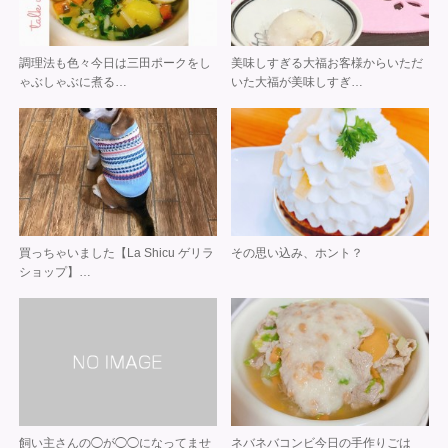
調理法も色々 今日は 三田ポークを し
美味しすぎる大福 お客様からいただ
ゃぶしゃぶに 煮る…
いた 大福が美味しすぎ…
買っちゃいました 【La Shicu ゲリラ
その思い込み、ホント？
ショップ】 …
飼い主さんの◯が◯◯になってませ
ネバネバコンビ 今日の手作りごは