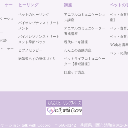
ュニケー
ヒーリング
講座
ペットの
ペットのヒーリング
アニマルコミュニケーショ
ペット食育
ケーショ
ン講座
座】
バイオレゾナンストリート
メント
アニマルコミュニケーター
ペット食育士
ー
養成講座
バイオレゾナンストリート
ペット食育士
相談
メント季節パック
現代レイキ講座
NG食材講
ュニケー
ヒプノセラピー
わんこの薬膳講座
ペットの薬
病気知らずの身体づくり
ペットライフコミュニケー
ター【養成講座】
口腔ケア講座
ョン talk with Cocoro
〒666-0142 兵庫県川西市清和台東1-3-