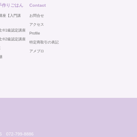
手作りごはん
Contact
講座【入門講
お問合せ
アクセス
®️1級認定講座
Profile
®️2級認定講座
特定商取引の表記
座
アメブロ
膳
6
072-799-8886